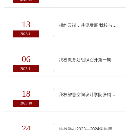
13
相约云端，共促发展 我校与西班牙瓦伦西亚理工大学举行线上交流会
2023-11
06
我校教务处组织召开第一期新进教师教学工作座谈会
2023-11
18
我校智慧空间设计学院张娟副教授参编教材被列入国家职业教育规划教材
2023-10
24
学校举办2023—2024学年第一学期首轮课程教师说课活动