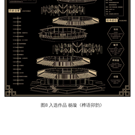
8 入选作品
图
杨璇《榫语卯韵》