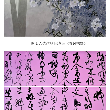
图 1 入选作品 巴孝旺《春风拂野》