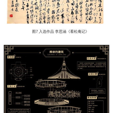
7 入选作品
图
李思涵《看松庵记》