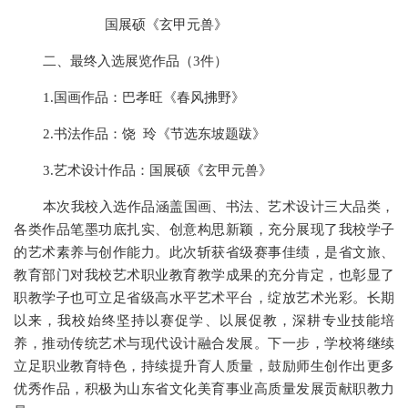
国展硕《玄甲元兽》
二、
最终入选
展览
作品
（
3件
）
1.
国画
作品
：
巴孝旺《春风拂野》
2.
书法
作品
：
饶
玲《节选东坡题跋》
3.
艺术设计
作品
：
国展硕《玄甲元兽》
本次我校入选作品涵盖国画、书法、艺术设计三大品类，
各类作品笔墨功底扎实、创意构思新颖，充分展现了我校学子
的艺术素养与创作能力。此次斩获省级赛事佳绩，是省文旅、
教育部门对我校艺术职业教育教学成果的充分肯定，也彰显了
职教学子也可立足省级高水平艺术平台，绽放艺术光彩。长期
以来，我校始终坚持以赛促学、以展促教，深耕专业技能培
养，推动传统艺术与现代设计融合发展。下一步，学校将继续
立足职业教育特色，持续提升育人质量，鼓励师生创作出更多
优秀作品，积极为山东省文化美育事业高质量发展贡献职教力