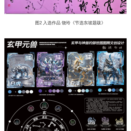
图2 入选作品 饶玲《节选东坡题跋》