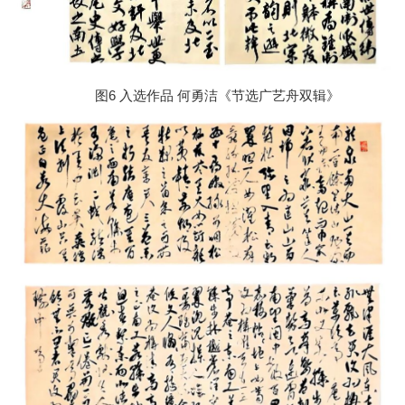
6 入选作品
图
何勇洁《节选广艺舟双辑》