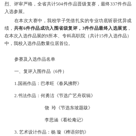
烈、评审严格，
全省
共计
504件作品
晋级复赛
，
最终
337件作品
入选参展
。
在本次大赛中，我校学子凭借扎实的专业功底斩获优异成
绩，
共有
6件作品
成功
入围
省级
复评，
3件作品
最终
入选展览
，
在本次入选作品展的
9所本、专科高职院（共计15件入选作品）
中，我校入选作品数量位居首位。
参赛及入选作品名单
一、
复评入围作品（
6件）
1.
国画
作品
：
巴孝旺《春风拂野》
2.
书法
作品
：
何勇洁《节选广艺舟双辑》
饶
玲《节选东坡题跋》
李思涵《看松庵记》
3.
艺术设计
作品
：
杨
璇《榫语卯韵》