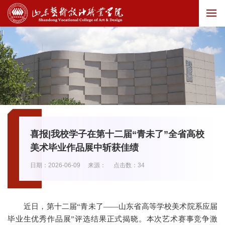
喜报|我校学子在第十二届“青未了”全省高校
美术毕业作品展中斩获佳绩
日期：2026-06-09
来源：
点击数：
34
近日，
第十二届
“青未了——山东省高等学校美术院系应届
毕业生优秀作品展”评选结果
正式揭晓
。本
次艺术赛事竞争激