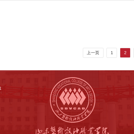
06
追忆革命历史丰碑 弘扬传承红色精神
2023-04
上一页
1
2
1