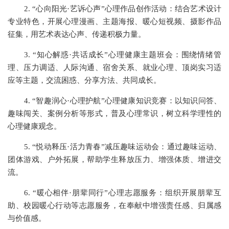
2.
“心向阳光·艺诉心声”心理作品创作活动：结合艺术设计
专业特色，开展心理漫画、主题海报、暖心短视频、摄影作品
征集，用艺术表达心声、传递积极力量。
3.
“知心解惑·共话成长”心理健康主题班会：围绕情绪管
理、压力调适、人际沟通、宿舍关系、就业心理、顶岗实习适
应等主题，交流困惑、分享方法、共同成长。
4.
“智趣润心·心理护航”心理健康知识竞赛：以知识问答、
趣味闯关、案例分析等形式，普及心理常识，树立科学理性的
心理健康观念。
5.
“悦动释压·活力青春”减压趣味运动会：通过趣味运动、
团体游戏、户外拓展，帮助学生释放压力、增强体质、增进交
流。
6.
“暖心相伴·朋辈同行”心理志愿服务：组织开展朋辈互
助、校园暖心行动等志愿服务，在奉献中增强责任感、归属感
与价值感。