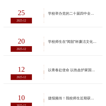
25
学校举办党的二十届四中全会精神学习宣讲会
2025-12
20
学校师生在“闻韶”杯廉洁文化作品创作征集活动中斩获佳绩！
2025-12
12
以青春赴使命 以热血护家国——学校第三党支部党团教育实践活动暨国家公祭日纪念活动纪实
2025-12
10
捷报频传！我校师生近期获奖硕果累累
2025-12