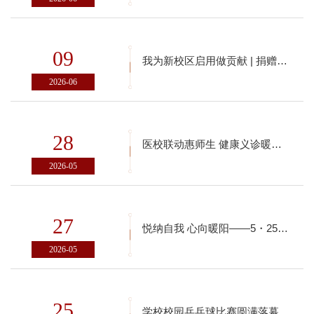
09
我为新校区启用做贡献 | 捐赠图书倡议书
2026-06
28
医校联动惠师生 健康义诊暖校园——学校开展校园公益义诊活动
2026-05
27
悦纳自我 心向暖阳——5・25心理健康月系列活动
2026-05
25
学校校园乒乓球比赛圆满落幕