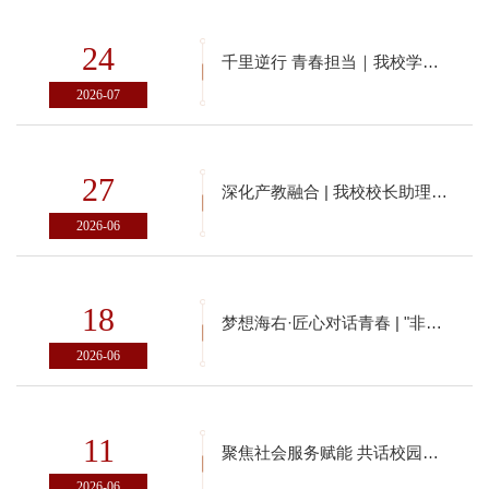
24
千里逆行 青春担当｜我校学子积极投身广西洪涝灾区一线
2026-07
27
深化产教融合 | 我校校长助理王承斌、刘春国受聘黄河创立方赋能黄河双创提质升级
2026-06
18
梦想海右·匠心对话青春 | "非遗主题阅读空间"第十站走进山东艺术设计职业学院暨非遗传承人进校园聘任仪式
2026-06
11
聚焦社会服务赋能 共话校园智慧建设 | 学校与中国广电济南市分公司开展合作座谈交流会
2026-06